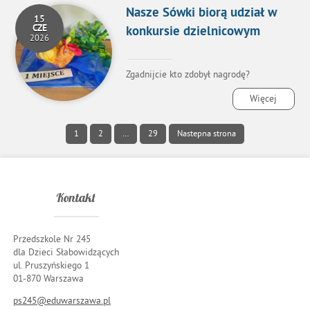
Nasze Sówki biorą udział w
15
CZE
konkursie dzielnicowym
2026
Zgadnijcie kto zdobył nagrodę?
Więcej
1
2
…
29
Nastepna strona
Kontakt
Przedszkole Nr 245
dla Dzieci Słabowidzących
ul. Pruszyńskiego 1
01-870 Warszawa
ps245@eduwarszawa.pl