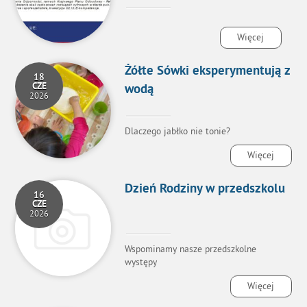
Więcej
Żółte Sówki eksperymentują z
18
CZE
wodą
2026
Dlaczego jabłko nie tonie?
Więcej
Dzień Rodziny w przedszkolu
16
CZE
2026
Wspominamy nasze przedszkolne
występy
Więcej