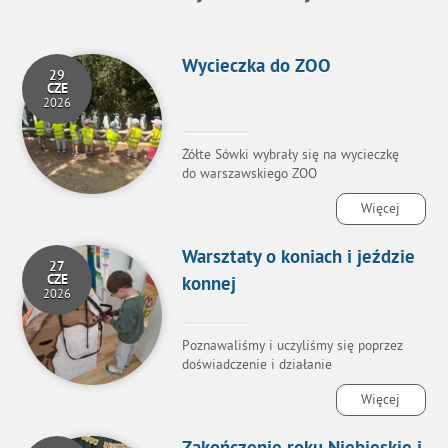
Wycieczka do ZOO
29
CZE
2026
Żółte Sówki wybrały się na wycieczkę
do warszawskiego ZOO
Więcej
Warsztaty o koniach i jeździe
27
CZE
konnej
2026
Poznawaliśmy i uczyliśmy się poprzez
doświadczenie i działanie
Więcej