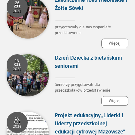
Zakończenie roku Niebieskie i
26
CZE
Żółte Sówki
2026
przygotowały dla nas wspaniałe
przedstawienia
Więcej
Dzień Dziecka z bielańskimi
19
CZE
seniorami
2026
Seniorzy przygotowali dla
przedszkolaków przedstawienie
Więcej
Projekt edukacyjny „Liderki i
18
CZE
liderzy przedszkolnej
2026
edukacji cyfrowej Mazowsze”