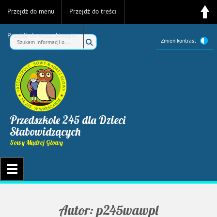
Przejdź do menu
Przejdź do treści
Przejdź do wyszukiwarki
Zmień kontrast
Przedszkole 245 dla Dzieci
Słabowidzących
Sowy Mądrej Głowy
Autor:
p245wawpl