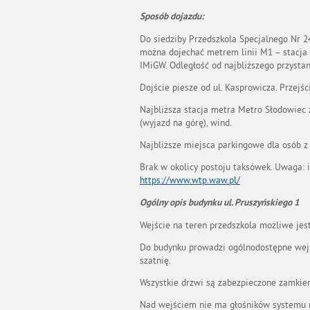
Sposób dojazdu:
Do siedziby Przedszkola Specjalnego 
można dojechać metrem linii M1 – stacja 
IMiGW. Odległość od najbliższego przyst
Dojście piesze od ul. Kasprowicza. Przejś
Najbliższa stacja metra Metro Słodowiec 
(wyjazd na górę), wind.
Najbliższe miejsca parkingowe dla osób z 
Brak w okolicy postoju taksówek. Uwaga: i
https://www.wtp.waw.pl/
Ogólny opis budynku ul. Pruszyńskiego 1
Wejście na teren przedszkola możliwe jest
Do budynku prowadzi ogólnodostępne wejśc
szatnię.
Wszystkie drzwi są zabezpieczone zamki
Nad wejściem nie ma głośników systemu 