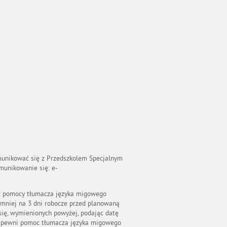
munikować się z Przedszkolem Specjalnym
munikowanie się: e-
 z pomocy tłumacza języka migowego
jmniej na 3 dni robocze przed planowaną
się, wymienionych powyżej, podając datę
 zapewni pomoc tłumacza języka migowego