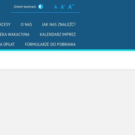
Zmień kontrast
KCESY
O NAS
JAK NAS ZNALEŹĆ?
IEKA WAKACYJNA
KALENDARZ IMPREZ
A OPŁAT
FORMULARZE DO POBRANIA