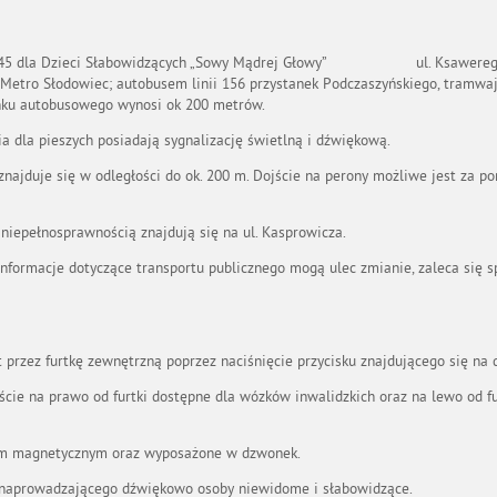
Nr 245 dla Dzieci Słabowidzących „Sowy Mądrej Głowy” ul. Ksawerego 
Metro Słodowiec; autobusem linii 156 przystanek Podczaszyńskiego, tramwaje
anku autobusowego wynosi ok 200 metrów.
cia dla pieszych posiadają sygnalizację świetlną i dźwiękową.
znajduje się w odległości do ok. 200 m. Dojście na perony możliwe jest za
niepełnosprawnością znajdują się na ul. Kasprowicza.
nformacje dotyczące transportu publicznego mogą ulec zmianie, zaleca się s
 przez furtkę zewnętrzną poprzez naciśnięcie przycisku znajdującego się na
ie na prawo od furtki dostępne dla wózków inwalidzkich oraz na lewo od furt
em magnetycznym oraz wyposażone w dzwonek.
naprowadzającego dźwiękowo osoby niewidome i słabowidzące.