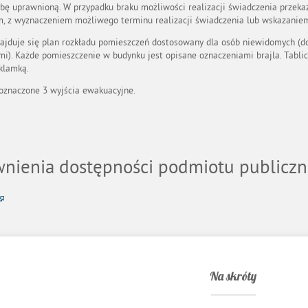
bę uprawnioną. W przypadku braku możliwości realizacji świadczenia przeka
 z wyznaczeniem możliwego terminu realizacji świadczenia lub wskazaniem 
najduje się plan rozkładu pomieszczeń dostosowany dla osób niewidomych (do
i). Każde pomieszczenie w budynku jest opisane oznaczeniami brajla. Tabli
klamką.
oznaczone 3 wyjścia ewakuacyjne.
wnienia dostępności podmiotu publiczn
Na skróty