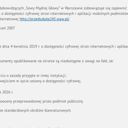
 Słabowidzących „Sowy Mądrej Głowy” w Warszawie zobowiązuje się zapewnić 
r. o dostępności cyfrowej stron internetowych i aplikacji mobilnych podmiot
nternetowej
http://przedszkole245.waw.pl/
sień 2007
 dnia 4 kwietnia 2019 r. o dostępności cyfrowej stron internetowych i apli
kumenty opublikowane na stronie są niedostępne z uwagi na fakt, że:
iu o zasady przyjęte w innej instytucji;
wejściem w życie ustawy o dostępności cyfrowej.
 2026 r.
ooceny przeprowadzonej przez podmiot publiczny.
 ze standardowych skrótów klawiaturowych.