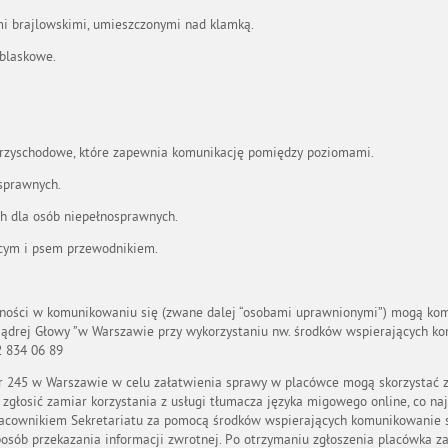
mi brajlowskimi, umieszczonymi nad klamką.
blaskowe.
przyschodowe, które zapewnia komunikację pomiędzy poziomami.
sprawnych.
h dla osób niepełnosprawnych.
cym i psem przewodnikiem.
dności w komunikowaniu się (zwane dalej “osobami uprawnionymi”) mogą ko
Mądrej Głowy ”w Warszawie przy wykorzystaniu nw. środków wspierających ko
22 834 06 89
nr 245 w Warszawie w celu załatwienia sprawy w placówce mogą skorzystać
zgłosić zamiar korzystania z usługi tłumacza języka migowego online, co na
pracownikiem Sekretariatu za pomocą środków wspierających komunikowanie 
sposób przekazania informacji zwrotnej. Po otrzymaniu zgłoszenia placówka