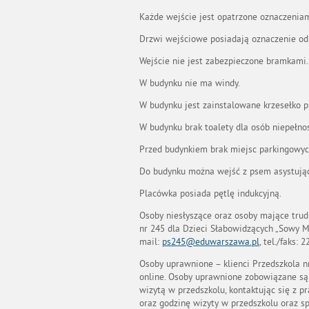
Każde wejście jest opatrzone oznaczenia
Drzwi wejściowe posiadają oznaczenie od
Wejście nie jest zabezpieczone bramkami.
W budynku nie ma windy.
W budynku jest zainstalowane krzesełko 
W budynku brak toalety dla osób niepełno
Przed budynkiem brak miejsc parkingowyc
Do budynku można wejść z psem asystują
Placówka posiada pętlę indukcyjną.
Osoby niesłyszące oraz osoby mające tru
nr 245 dla Dzieci Słabowidzących „Sowy 
mail:
ps245@eduwarszawa.pl
, tel./faks: 
Osoby uprawnione – klienci Przedszkola 
online. Osoby uprawnione zobowiązane są 
wizytą w przedszkolu, kontaktując się z 
oraz godzinę wizyty w przedszkolu oraz 