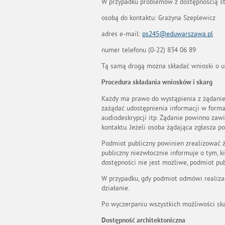
W przypadku problemów z dostępnością st
osobą do kontaktu: Grażyna Szeplewicz
adres e-mail:
ps245@eduwarszawa.pl
numer telefonu (0-22) 834 06 89
Tą samą drogą można składać wnioski o ud
Procedura składania wniosków i skarg
Każdy ma prawo do wystąpienia z żądaniem
zażądać udostępnienia informacji w forma
audiodeskrypcji itp. Żądanie powinno zawi
kontaktu. Jeżeli osoba żądająca zgłasza p
Podmiot publiczny powinien zrealizować żą
publiczny niezwłocznie informuje o tym, k
dostępności nie jest możliwe, podmiot pu
W przypadku, gdy podmiot odmówi realizac
działanie.
Po wyczerpaniu wszystkich możliwości sk
Dostępność architektoniczna