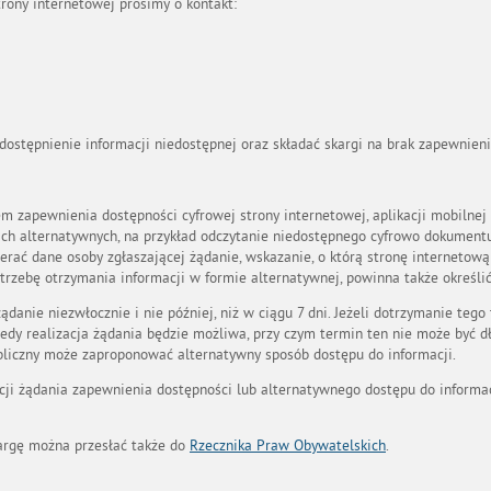
rony internetowej prosimy o kontakt:
ostępnienie informacji niedostępnej oraz składać skargi na brak zapewnieni
 zapewnienia dostępności cyfrowej strony internetowej, aplikacji mobilnej 
ch alternatywnych, na przykład odczytanie niedostępnego cyfrowo dokumentu
erać dane osoby zgłaszającej żądanie, wskazanie, o którą stronę internetową
otrzebę otrzymania informacji w formie alternatywnej, powinna także określić
danie niezwłocznie i nie później, niż w ciągu 7 dni. Jeżeli dotrzymanie tego
iedy realizacja żądania będzie możliwa, przy czym termin ten nie może być dł
bliczny może zaproponować alternatywny sposób dostępu do informacji.
ji żądania zapewnienia dostępności lub alternatywnego dostępu do informacj
argę można przesłać także do
Rzecznika Praw Obywatelskich
.