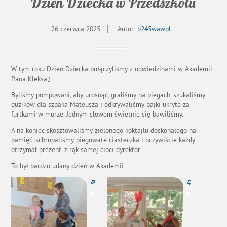
Dzień Dziecka w Przedszkolu
26 czerwca 2025
Autor:
p245wawpl
W tym roku Dzień Dziecka połączyliśmy z odwiedzinami w Akademii
Pana Kleksa;)
Byliśmy pompowani, aby urosnąć, graliśmy na piegach, szukaliśmy
guzików dla szpaka Mateusza i odkrywaliśmy bajki ukryte za
furtkami w murze. Jednym słowem świetnie się bawiliśmy.
A na koniec skosztowaliśmy zielonego koktajlu doskonałego na
pamięć, schrupaliśmy piegowate ciasteczka i oczywiście każdy
otrzymał prezent, z rąk samej cioci dyrektor.
To był bardzo udany dzień w Akademii