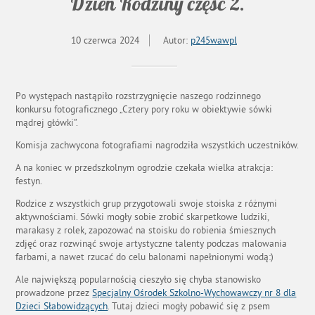
Dzień Rodziny część 2.
10 czerwca 2024
Autor:
p245wawpl
Po występach nastąpiło rozstrzygnięcie naszego rodzinnego
konkursu fotograficznego „Cztery pory roku w obiektywie sówki
mądrej główki”.
Komisja zachwycona fotografiami nagrodziła wszystkich uczestników.
A na koniec w przedszkolnym ogrodzie czekała wielka atrakcja:
festyn.
Rodzice z wszystkich grup przygotowali swoje stoiska z różnymi
aktywnościami. Sówki mogły sobie zrobić skarpetkowe ludziki,
marakasy z rolek, zapozować na stoisku do robienia śmiesznych
zdjęć oraz rozwinąć swoje artystyczne talenty podczas malowania
farbami, a nawet rzucać do celu balonami napełnionymi wodą:)
Ale największą popularnością cieszyło się chyba stanowisko
prowadzone przez
Specjalny Ośrodek Szkolno-Wychowawczy nr 8 dla
Dzieci Słabowidzących
. Tutaj dzieci mogły pobawić się z psem