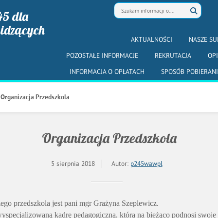
45 dla
widzących
AKTUALNOŚCI
NASZE SU
POZOSTAŁE INFORMACJE
REKRUTACJA
OP
INFORMACJA O OPŁATACH
SPOSÓB POBIERANI
Organizacja Przedszkola
Organizacja Przedszkola
5 sierpnia 2018
Autor:
p245wawpl
ego przedszkola jest pani mgr Grażyna Szeplewicz.
pecjalizowaną kadrę pedagogiczną, która na bieżąco podnosi swoje kw