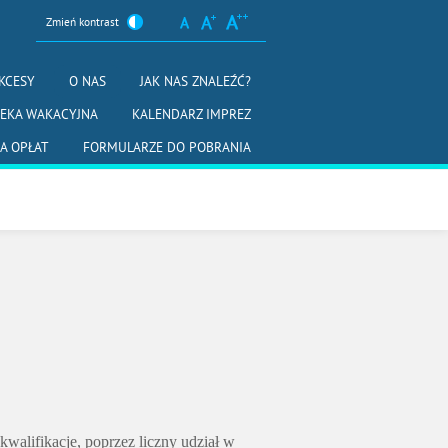
Zmień kontrast
KCESY
O NAS
JAK NAS ZNALEŹĆ?
IEKA WAKACYJNA
KALENDARZ IMPREZ
A OPŁAT
FORMULARZE DO POBRANIA
alifikacje, poprzez liczny udział w