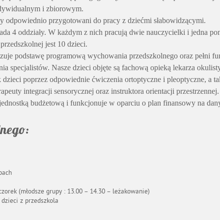
ndywidualnym i zbiorowym.
y odpowiednio przygotowani do pracy z dziećmi słabowidzącymi.
ada 4 oddziały. W każdym z nich pracują dwie nauczycielki i jedna po
przedszkolnej jest 10 dzieci.
izuje podstawę programową wychowania przedszkolnego oraz pełni funk
a specjalistów. Nasze dzieci objęte są fachową opieką lekarza okulisty,
dzieci poprzez odpowiednie ćwiczenia ortoptyczne i pleoptyczne, a ta
erapeuty integracji sensorycznej oraz instruktora orientacji przestrzennej.
 jednostką budżetową i funkcjonuje w oparciu o plan finansowy na dan
lnego:
pach
zorek (młodsze grupy : 13.00 – 14.30 – leżakowanie)
dzieci z przedszkola